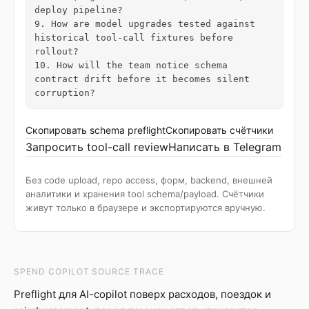
deploy pipeline?

9. How are model upgrades tested against 
historical tool-call fixtures before 
rollout?

10. How will the team notice schema 
contract drift before it becomes silent 
corruption?
Скопировать schema preflight
Скопировать счётчики
Запросить tool-call review
Написать в Telegram
Без code upload, repo access, форм, backend, внешней
аналитики и хранения tool schema/payload. Счётчики
живут только в браузере и экспортируются вручную.
SPEND COPILOT SOURCE TRACE
Preflight для AI-copilot поверх расходов, поездок и