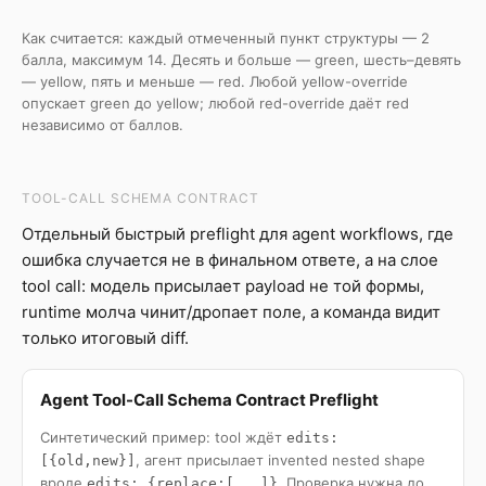
Как считается: каждый отмеченный пункт структуры — 2
балла, максимум 14. Десять и больше — green, шесть–девять
— yellow, пять и меньше — red. Любой yellow-override
опускает green до yellow; любой red-override даёт red
независимо от баллов.
TOOL-CALL SCHEMA CONTRACT
Отдельный быстрый preflight для agent workflows, где
ошибка случается не в финальном ответе, а на слое
tool call: модель присылает payload не той формы,
runtime молча чинит/дропает поле, а команда видит
только итоговый diff.
Agent Tool-Call Schema Contract Preflight
Синтетический пример: tool ждёт
edits:
, агент присылает invented nested shape
[{old,new}]
вроде
. Проверка нужна до
edits: {replace:[...]}