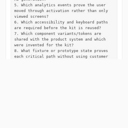
5. Which analytics events prove the user 
moved through activation rather than only 
viewed screens?

6. Which accessibility and keyboard paths 
are required before the kit is reused?

7. Which component variants/tokens are 
shared with the product system and which 
were invented for the kit?

8. What fixture or prototype state proves 
each critical path without using customer 
data?

9. Which failure states must block launch: 
broken invite, impossible role selection, 
no recovery, or hidden billing/permission 
rule?

10. Who owns the final acceptance gate 
before this kit becomes reusable production 
infrastructure?
Скопировать onboarding coverage gate
Скопировать счётчики