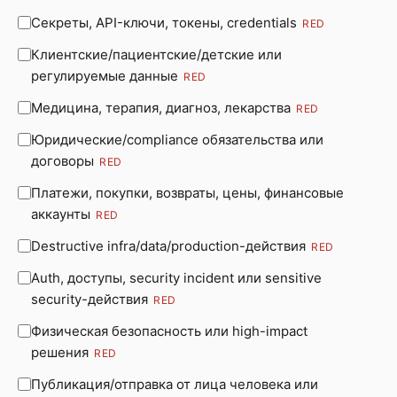
Секреты, API-ключи, токены, credentials
RED
Клиентские/пациентские/детские или
регулируемые данные
RED
Медицина, терапия, диагноз, лекарства
RED
Юридические/compliance обязательства или
договоры
RED
Платежи, покупки, возвраты, цены, финансовые
аккаунты
RED
Destructive infra/data/production-действия
RED
Auth, доступы, security incident или sensitive
security-действия
RED
Физическая безопасность или high-impact
решения
RED
Публикация/отправка от лица человека или